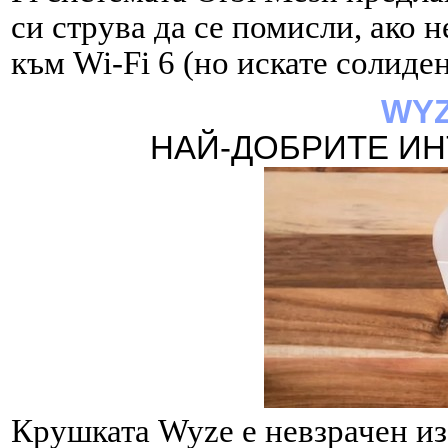
си струва да се помисли, ако 
към Wi-
Fi 6 (но искате солиде
WYZ
НАЙ-
ДОБРИТЕ ИН
Крушката Wyze е невзрачен из