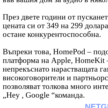
През двете години от пускане
цената си от 349 на 299 долар
остане конкурентоспособна.
Въпреки това, HomePod – под
платформа на Apple, HomeKit 
непрекъснато нарастващата га
високоговорители и партньорс
позволяват толкова много инт
„Hey , Google “команда.
NETG